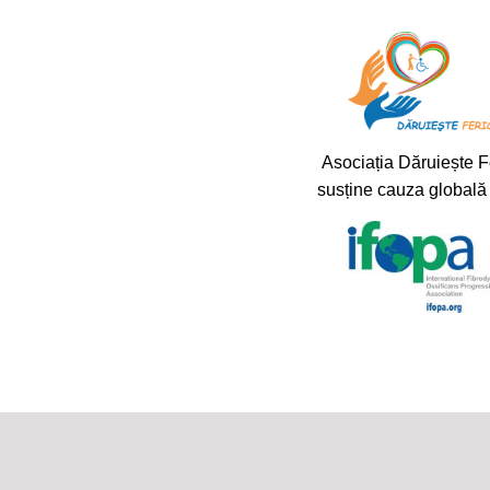
Asociația Dăruiește F
susține cauza global